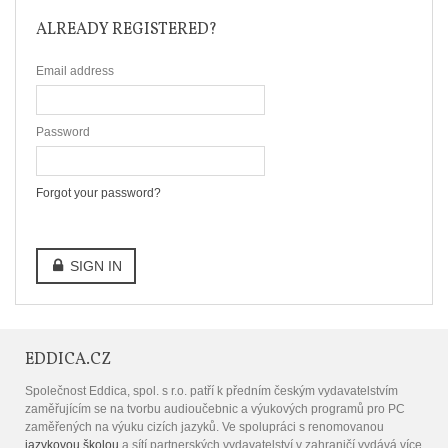
ALREADY REGISTERED?
Email address
Password
Forgot your password?
SIGN IN
EDDICA.CZ
Společnost Eddica, spol. s r.o. patří k předním českým vydavatelstvím
zaměřujícím se na tvorbu audioučebnic a výukových programů pro PC
zaměřených na výuku cizích jazyků. Ve spolupráci s renomovanou
jazykovou školou
a sítí partnerských vydavatelství v zahraničí vydává více