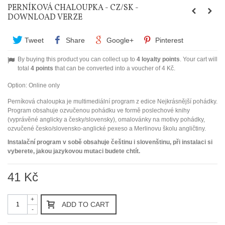
PERNÍKOVÁ CHALOUPKA - CZ/SK -
DOWNLOAD VERZE
Tweet
Share
Google+
Pinterest
By buying this product you can collect up to
4
loyalty points
. Your cart will
total
4
points
that can be converted into a voucher of
4 Kč
.
Option:
Online only
Perníková chaloupka je multimediální program z edice Nejkrásnější pohádky.
Program obsahuje ozvučenou pohádku ve formě poslechové knihy
(vyprávěné anglicky a česky/slovensky), omalovánky na motivy pohádky,
ozvučené česko/slovensko-anglické pexeso a Merlinovu školu angličtiny.
Instalační program v sobě obsahuje češtinu i slovenštinu, při instalaci si
vyberete, jakou jazykovou mutaci budete chtít.
41 Kč
+
ADD TO CART
-