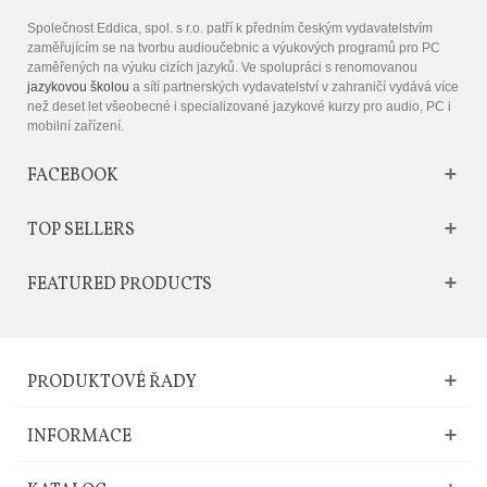
Společnost Eddica, spol. s r.o. patří k předním českým vydavatelstvím
zaměřujícím se na tvorbu audioučebnic a výukových programů pro PC
zaměřených na výuku cizích jazyků. Ve spolupráci s renomovanou
jazykovou školou
a sítí partnerských vydavatelství v zahraničí vydává více
než deset let všeobecné i specializované jazykové kurzy pro audio, PC i
mobilní zařízení.
FACEBOOK
TOP SELLERS
FEATURED PRODUCTS
PRODUKTOVÉ ŘADY
INFORMACE