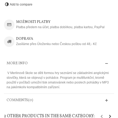
Add to compare
MOŽNOSTI PLATBY
Platba předem na účet, platba dobírkou, platba kartou, PayPal
DOPRAVA
Zasíláme přes Úloženku nebo Českou poštou od 48,- Kč
MORE INFO
V Merlinově škole se děti formou hry seznámí se základními anglickými
slovíčky, která se objevují v pohádce. Program je multifunkční, kromě
použití v počítači umožní tisk omalovánek nebo poslech pohádky v MP3
na jakémkoliv kompatibilním zařízení.
COMMENTS(0)
2 OTHER PRODUCTS IN THE SAME CATEGORY: