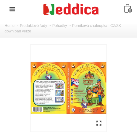
0
Home
>
Produktové řady
>
Pohádky
>
Perníková chaloupka - CZ/SK -
download verze