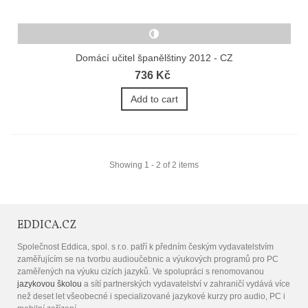
Domácí učitel španělštiny 2012 - CZ
736 Kč
Add to cart
Showing 1 - 2 of 2 items
EDDICA.CZ
Společnost Eddica, spol. s r.o. patří k předním českým vydavatelstvím
zaměřujícím se na tvorbu audioučebnic a výukových programů pro PC
zaměřených na výuku cizích jazyků. Ve spolupráci s renomovanou
jazykovou školou
a sítí partnerských vydavatelství v zahraničí vydává více
než deset let všeobecné i specializované jazykové kurzy pro audio, PC i