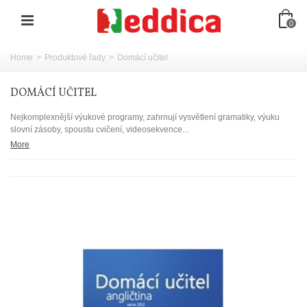
0
Home
>
Produktové řady
>
Domácí učitel
DOMÁCÍ UČITEL
Nejkomplexnější výukové programy, zahrnují vysvětlení gramatiky, výuku
slovní zásoby, spoustu cvičení, videosekvence...
More