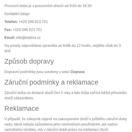
Provozní doba je v pracovních dnech od 9:00 do 16:30
Kontaktní údaje
Telefon:
+420 596 623 701
Fax:
+420 596 623 701
Email:
info@eddica.cz
Na emaily odpovídáme zpravidla ve lhůtě do 12 hodin, nejdéle však do 3
dnů
Způsob dopravy
Dopravní podmínky jsou uvedeny v sekci
Doprava
Záruční podmínky a reklamace
Záruční doba na dodané zboží činí 2 roky a tato lhůta začíná běžet převzetím
zboží zákazníkem.
Reklamace
V případě, že zákazník objevil na zakoupeném zboží v průběhu záruční doby
vadu, která nebyla způsobena jeho nevhodným používáním, ale vadou
samotného výrobku, má v záruční době právo na reklamaci zboží.