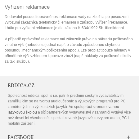
Vyřízení reklamace
Dodavatel posoudí oprávněnost reklamace vady na zboží a po posouzení
vyrozumí zákazníka telefonicky či emailem o způsobu vyřízení reklamace.
Lhůta pro vyřízení reklamace je dle zákona č. 634/1992 Sb. třicetidenní.
V případě oprávněné reklamace má zákazník právo na náhradu poštovného
v nutné výši (nebude se jednat např. o závadu způsobenou chybnou
obsluhou, mechanickým poškozením apod.). Lze proplatit pouze náklady v
přiměřené výši vzhledem k povaze zboží (např. náklady za poštovné nikoliv
za taxi službu).
EDDICA.CZ
Společnost Eddica, spol. s r.o. patří k předním českým vydavatelstvím
zaměřujícím se na tvorbu audioučebnic a výukových programů pro PC
zaměřených na výuku cizích jazyků. Ve spolupráci s renomovanou
jazykovou školou
a sítí partnerských vydavatelství v zahraničí vydává více
než deset let všeobecné i specializované jazykové kurzy pro audio, PC i
mobilní zařízení.
FACEBOOK