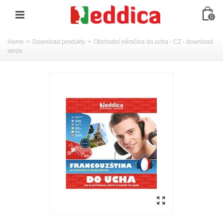
0
Home
>
Download produkty
>
Obchodní němčina do ucha - CZ - download
verze