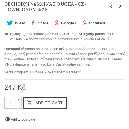
OBCHODNÍ NĚMČINA DO UCHA - CZ -
DOWNLOAD VERZE
Tweet
Share
Google+
Pinterest
By buying this product you can collect up to
24
loyalty points
. Your cart
will total
24
points
that can be converted into a voucher of
24 Kč
.
Obchodní němčina do ucha je víc než jen audioučebnice
. Jedná se o
produkt, který je zaměřen na odbornou slovní zásobu používanou v obchodní
praxi. Pomocí softwaru můžete kromě jiného vytvářet vlastní audio CD nebo
MP3 s důrazem na témata, které Vás aktuálně zajímají.
Verze programu, určena k okamžitému stažení.
247 Kč
+
ADD TO CART
-
Add to compare