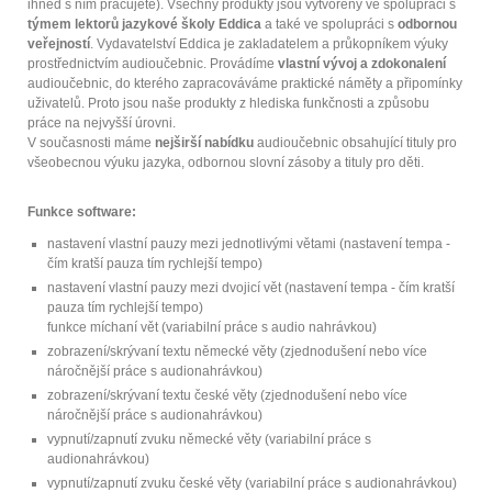
ihned s ním pracujete). Všechny produkty jsou vytvořeny ve spolupráci s
týmem lektorů jazykové školy Eddica
a také ve spolupráci s
odbornou
veřejností
. Vydavatelství Eddica je zakladatelem a průkopníkem výuky
prostřednictvím audioučebnic. Provádíme
vlastní vývoj a zdokonalení
audioučebnic, do kterého zapracováváme praktické náměty a připomínky
uživatelů. Proto jsou naše produkty z hlediska funkčnosti a způsobu
práce na nejvyšší úrovni.
V současnosti máme
nejširší nabídku
audioučebnic obsahující tituly pro
všeobecnou výuku jazyka, odbornou slovní zásoby a tituly pro děti.
Funkce software:
nastavení vlastní pauzy mezi jednotlivými větami (nastavení tempa -
čím kratší pauza tím rychlejší tempo)
nastavení vlastní pauzy mezi dvojicí vět (nastavení tempa - čím kratší
pauza tím rychlejší tempo)
funkce míchaní vět (variabilní práce s audio nahrávkou)
zobrazení/skrývaní textu německé věty (zjednodušení nebo více
náročnější práce s audionahrávkou)
zobrazení/skrývaní textu české věty (zjednodušení nebo více
náročnější práce s audionahrávkou)
vypnutí/zapnutí zvuku německé věty (variabilní práce s
audionahrávkou)
vypnutí/zapnutí zvuku české věty (variabilní práce s audionahrávkou)