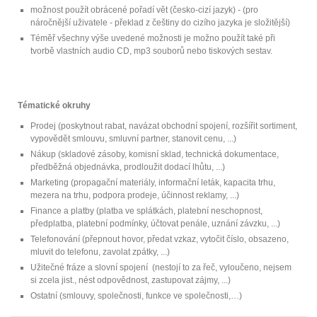
možnost použít obrácené pořadí vět (česko-cizí jazyk) - (pro
náročnější uživatele - překlad z češtiny do cizího jazyka je složitější)
Téměř všechny výše uvedené možnosti je možno použít také při
tvorbě vlastních audio CD, mp3 souborů nebo tiskových sestav.
Tématické okruhy
Prodej (poskytnout rabat, navázat obchodní spojení, rozšířit sortiment,
vypovědět smlouvu, smluvní partner, stanovit cenu, ...)
Nákup (skladové zásoby, komisní sklad, technická dokumentace,
předběžná objednávka, prodloužit dodací lhůtu, ...)
Marketing (propagační materiály, informační leták, kapacita trhu,
mezera na trhu, podpora prodeje, účinnost reklamy, ...)
Finance a platby (platba ve splátkách, platební neschopnost,
předplatba, platební podmínky, účtovat penále, uznání závzku, ...)
Telefonování (přepnout hovor, předat vzkaz, vytočit číslo, obsazeno,
mluvit do telefonu, zavolat zpátky, ...)
Užitečné fráze a slovní spojení (nestojí to za řeč, vyloučeno, nejsem
si zcela jist., nést odpovědnost, zastupovat zájmy, ...)
Ostatní (smlouvy, společnosti, funkce ve společnosti,…)