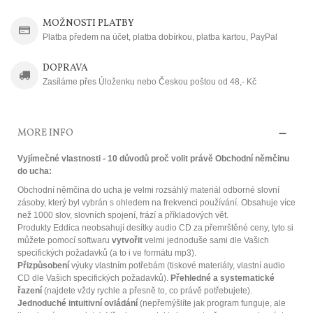
MOŽNOSTI PLATBY
Platba předem na účet, platba dobírkou, platba kartou, PayPal
DOPRAVA
Zasíláme přes Úloženku nebo Českou poštou od 48,- Kč
MORE INFO
Vyjímečné vlastnosti - 10 důvodů proč volit právě Obchodní němčinu
do ucha:
Obchodní němčina do ucha je velmi rozsáhlý materiál odborné slovní
zásoby, který byl vybrán s ohledem na frekvenci používání. Obsahuje více
než 1000 slov, slovních spojení, frází a příkladových vět.
Produkty Eddica neobsahují desítky audio CD za přemrštěné ceny, tyto si
můžete pomocí softwaru
vytvořit
velmi jednoduše sami dle Vašich
specifických požadavků (a to i ve formátu mp3).
Přizpůsobení
výuky vlastním potřebám (tiskové materiály, vlastní audio
CD dle Vašich specifických požadavků).
Přehledné a systematické
řazení
(najdete vždy rychle a přesně to, co právě potřebujete).
Jednoduché intuitivní ovládání
(nepřemýšlíte jak program funguje, ale