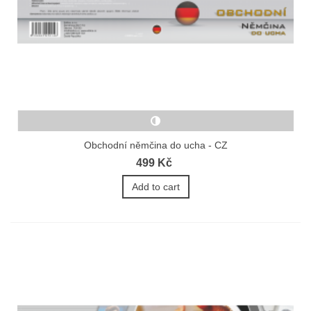
Obchodní němčina do ucha - CZ
499 Kč
Add to cart