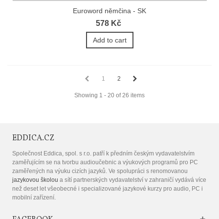
Euroword němčina - SK
578 Kč
Add to cart
1
2
Showing 1 - 20 of 26 items
EDDICA.CZ
Společnost Eddica, spol. s r.o. patří k předním českým vydavatelstvím
zaměřujícím se na tvorbu audioučebnic a výukových programů pro PC
zaměřených na výuku cizích jazyků. Ve spolupráci s renomovanou
jazykovou školou
a sítí partnerských vydavatelství v zahraničí vydává více
než deset let všeobecné i specializované jazykové kurzy pro audio, PC i
mobilní zařízení.