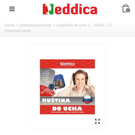
0
Home
>
Download produkty
>
Angličtina do ucha 1. - NOVÁ - CZ -
download verze