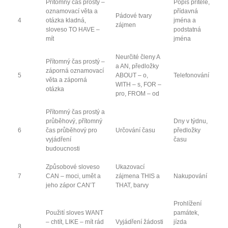
Přítomný čas prostý –
Popis přítele,
oznamovací věta a
přídavná
Pádové tvary
4
otázka kladná,
jména a
zájmen
sloveso TO HAVE –
podstatná
mít
jména
Neurčité členy A
Přítomný čas prostý –
a AN, předložky
záporná oznamovací
5
ABOUT – o,
Telefonování
věta a záporná
WITH – s, FOR –
otázka
pro, FROM – od
Přítomný čas prostý a
průběhový, přítomný
Dny v týdnu,
6
čas průběhový pro
Určování času
předložky
vyjádření
času
budoucnosti
Způsobové sloveso
Ukazovací
7
CAN – moci, umět a
zájmena THIS a
Nakupování
jeho zápor CAN’T
THAT, barvy
Prohlížení
Použití sloves WANT
památek,
– chtít, LIKE – mít rád
Vyjádření žádosti
jízda
8