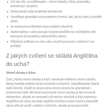
Učí vás vše, co potřebujete – slovní zásobu, fráze, gramatiku,
konverzaci i poslech.
Zdokonaluje vaše praktické dovednosti.
Vysvětluje gramatiku srozumitelnou formou, tak, jak by vám ji vysvětlil
učitel.
Je namluvena několika hlasy rodilých mluvčích.
Systematicky s vámi pracuje od jednoduššího ke složitějšímu dle
koncepce Evropského referenčního rámce.
Přiložený software na míru vám umožní pracovat s učebnicí i na
počítači.
Z jakých cvičení se skládá Angličtina
do ucha?
Slovní zásoba a fráze
Část „Výuka slovní zásoby a frází“ obsahuje veškerou slovní zásobu,
kterou budete potřebovat při používání učebnice. Nepotřebujete žádný
další slovník. Zvlášť je zpracována slovní zásoba ke gramatické i
poslechové části. Množství vyučované slovní zásoby je tak rozumně
dávkováno, abyste se nemuseli učit mnoho slovíček a frází najednou.
Angličtina do ucha vás tedy nejdříve slovíčka a fráze naučí a okamžitě
vás je přinutí využít v dalších cvičeních, abyste je nezapomněli.