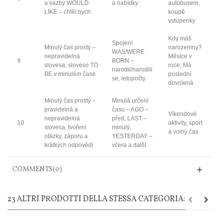
a vazby WOULD
a nabídky
autobusem,
LIKE – chtěl bych
koupě
vstupenky
Kdy máš
Spojení
Minulý čas prostý –
narozeniny?
WAS/WERE
nepravidelná
Měsíce v
9
BORN –
slovesa, sloveso TO
roce; Má
narodil/narodili
BE v minulém čase
poslední
se, letopočty
dovolená.
Minulý čas prostý –
Minulá určení
pravidelná a
času – AGO –
Víkendové
nepravidelná
před, LAST –
10
aktivity, sport
slovesa, tvoření
minulý,
a volný čas
otázky, záporu a
YESTERDAY –
krátkých odpovědí
včera a další
COMMENTS(0)
23 ALTRI PRODOTTI DELLA STESSA CATEGORIA: