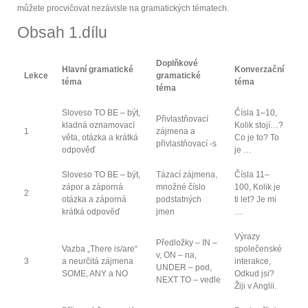
můžete procvičovat nezávisle na gramatických tématech.
Obsah 1.dílu
Doplňkové
Hlavní gramatické
Konverzační
Lekce
gramatické
téma
téma
téma
Sloveso TO BE – být,
Čísla 1–10,
Přivlastňovací
kladná oznamovací
Kolik stojí…?
1
zájmena a
věta, otázka a krátká
Co je to? To
přivlastňovací -s
odpověď
je …
Sloveso TO BE – být,
Tázací zájmena,
Čísla 11–
zápor a záporná
množné číslo
100, Kolik je
2
otázka a záporná
podstatných
ti let? Je mi
krátká odpověď
jmen
…
Výrazy
Předložky – IN –
Vazba „There is/are“
společenské
v, ON – na,
3
a neurčitá zájmena
interakce,
UNDER – pod,
SOME, ANY a NO
Odkud jsi?
NEXT TO – vedle
Žiji v Anglii.