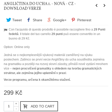
ANGLIČTINA DO UCHA 1. - NOVÁ - CZ -
DOWNLOAD VERZE
Tweet
Share
Google+
Pinterest
Con l'acquisto di questo prodotto è possibile raccogliere fino a
29
Punti
fedeltà
. Il totale del tuo carrello
29
punti
può essere convertito in un
buono di
29 Kč
.
Option:
Online only
Jedná se o nejkomplexnější výukový materiál zaměřený na výuku
poslechem. Zatímco se první verze Angličtiny do ucha soustředila zejména
na gramatiku a později na rozvoj slovní zásoby, přináší nové vydání mnohem
více –
nejen procvičení gramatiky s ohledem na tvorbu gramatických
struktur, ale zejména jejího uplatnění v praxi
.
Verze programu, určena k okamžitému stažení.
299 Kč
+
ADD TO CART
-