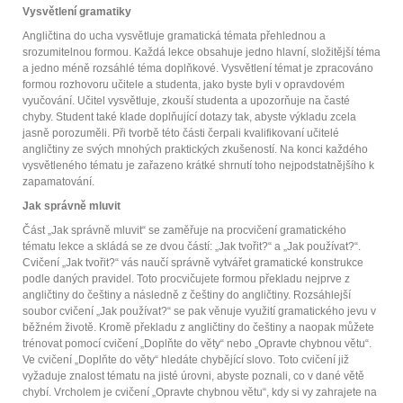
Vysvětlení gramatiky
Angličtina do ucha vysvětluje gramatická témata přehlednou a
srozumitelnou formou. Každá lekce obsahuje jedno hlavní, složitější téma
a jedno méně rozsáhlé téma doplňkové. Vysvětlení témat je zpracováno
formou rozhovoru učitele a studenta, jako byste byli v opravdovém
vyučování. Učitel vysvětluje, zkouší studenta a upozorňuje na časté
chyby. Student také klade doplňující dotazy tak, abyste výkladu zcela
jasně porozuměli. Při tvorbě této části čerpali kvalifikovaní učitelé
angličtiny ze svých mnohých praktických zkušeností. Na konci každého
vysvětleného tématu je zařazeno krátké shrnutí toho nejpodstatnějšího k
zapamatování.
Jak správně mluvit
Část „Jak správně mluvit“ se zaměřuje na procvičení gramatického
tématu lekce a skládá se ze dvou částí: „Jak tvořit?“ a „Jak používat?“.
Cvičení „Jak tvořit?“ vás naučí správně vytvářet gramatické konstrukce
podle daných pravidel. Toto procvičujete formou překladu nejprve z
angličtiny do češtiny a následně z češtiny do angličtiny. Rozsáhlejší
soubor cvičení „Jak používat?“ se pak věnuje využití gramatického jevu v
běžném životě. Kromě překladu z angličtiny do češtiny a naopak můžete
trénovat pomocí cvičení „Doplňte do věty“ nebo „Opravte chybnou větu“.
Ve cvičení „Doplňte do věty“ hledáte chybějící slovo. Toto cvičení již
vyžaduje znalost tématu na jisté úrovni, abyste poznali, co v dané větě
chybí. Vrcholem je cvičení „Opravte chybnou větu“, kdy si vy zahrajete na