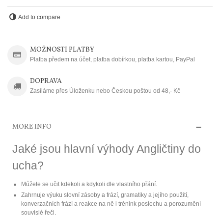
Add to compare
MOŽNOSTI PLATBY
Platba předem na účet, platba dobírkou, platba kartou, PayPal
DOPRAVA
Zasíláme přes Úloženku nebo Českou poštou od 48,- Kč
MORE INFO
Jaké jsou hlavní výhody Angličtiny do
ucha?
Můžete se učit kdekoli a kdykoli dle vlastního přání.
Zahrnuje výuku slovní zásoby a frází, gramatiky a jejího použití,
konverzačních frází a reakce na ně i trénink poslechu a porozumění
souvislé řeči.