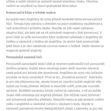
učitele a vaším úkolem je správně opravit úmyslnou chybu. Všechna
cvičení se soustředí na hlavní gramatické téma lekce.
Konverzační fráze a trénink reakce
Ke každé lekci Angličtiny do ucha přísluší konkrétní téma konverzačních
frází. Témata byla vybrána s ohledem na jejich praktickou využitelnost a
vaši pokročilost v průběhu studia. Naučíte se zde nejen vybranou
skupinu frází, ale také jak na ně pohotově reagovat v živé konverzaci. V
první části se učíte konverzační fráze systémem překladu z angličtiny do
češtiny a následně z češtiny do angličtiny. Ve druhé části posloucháte
tytéž fráze a je vám nabídnuta vzorová reakce v češtině. Vaším úkolem je
reagovat správně anglicky.
Porozumění souvislé řeči
Porozumět samostatně stojící větě je mnohem jednodušší než porozumět
delšímu projevu. Každá lekce obsahuje jeden delší souvisle mluvený
celek právě pro trénink této dovednosti. Angličtina do ucha vás cvičením
provede ve dvou variantách. První je tzv. „Zrcadlový poslech“. Nahrávka
je pro vás připravena tak, abyste ihned po zaznění každé anglické věty
slyšeli její český překlad. Můžete si okamžitě ověřit, jestli jste rozuměli
správně. Složitější variantou tohoto cvičení je nahrávka, v níž po každé
české větě následuje její anglický překlad. Zde můžete navíc trénovat i
své schopnosti aktivního překladu. Nejvyšší metou je pak poslech celého
celku v angličtině a následně cvičení s otázkami k textu. Abyste si
nemuseli pamatovat mnoho faktografických údajů z nahrávky, je pro vás