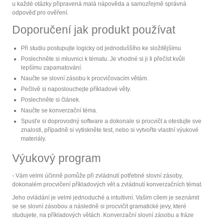
u každé otázky připravená malá nápověda a samozřejmě správná
odpověď pro ověření.
Doporučení jak produkt používat
Při studiu postupujte logicky od jednoduššího ke složitějšímu
Poslechněte si mluvnici k tématu. Je vhodné si ji Ii přečíst kvůli
lepšímu zapamatování.
Naučte se slovní zásobu k procvičovacím větám.
Pečlivě si naposlouchejte příkladové věty.
Poslechněte si článek.
Naučte se konverzační téma.
Spusťe si doprovodný software a dokonale si procvičt a otestujte sve
znalosti, případně si vytiskněte test, nebo si vytvořte vlastní výukové
materiály.
Výukový program
- Vám velmi účinně pomůže při zvládnutí potřebné slovní zásoby,
dokonalém procvičení příkladových vět a zvládnutí konverzačních témat.
Jeho ovládání je velmi jednoduché a intuitivní. Vašim cílem je seznámit
se se slovní zásobou a následně si procvičit gramatické jevy, které
studujete, na příkladových větách. Konverzační slovní zásobu a fráze