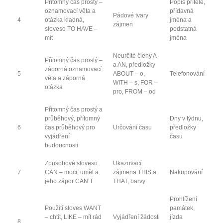
Přítomný čas prostý –
Popis přítele,
oznamovací věta a
přídavná
Pádové tvary
4
otázka kladná,
jména a
zájmen
sloveso TO HAVE –
podstatná
mít
jména
Neurčité členy A
Přítomný čas prostý –
a AN, předložky
záporná oznamovací
5
ABOUT – o,
Telefonování
věta a záporná
WITH – s, FOR –
otázka
pro, FROM – od
Přítomný čas prostý a
průběhový, přítomný
Dny v týdnu,
6
čas průběhový pro
Určování času
předložky
vyjádření
času
budoucnosti
Způsobové sloveso
Ukazovací
7
CAN – moci, umět a
zájmena THIS a
Nakupování
jeho zápor CAN’T
THAT, barvy
Prohlížení
Použití sloves WANT
památek,
– chtít, LIKE – mít rád
Vyjádření žádosti
jízda
8