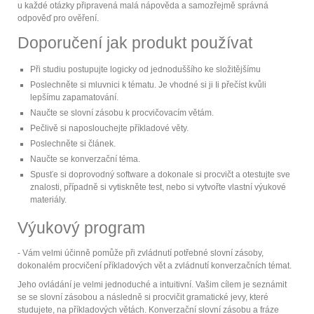
u každé otázky připravená malá nápověda a samozřejmě správná
odpověď pro ověření.
Doporučení jak produkt používat
Při studiu postupujte logicky od jednoduššího ke složitějšímu
Poslechněte si mluvnici k tématu. Je vhodné si ji Ii přečíst kvůli
lepšímu zapamatování.
Naučte se slovní zásobu k procvičovacím větám.
Pečlivě si naposlouchejte příkladové věty.
Poslechněte si článek.
Naučte se konverzační téma.
Spusťe si doprovodný software a dokonale si procvičt a otestujte sve
znalosti, případně si vytiskněte test, nebo si vytvořte vlastní výukové
materiály.
Výukový program
- Vám velmi účinně pomůže při zvládnutí potřebné slovní zásoby,
dokonalém procvičení příkladových vět a zvládnutí konverzačních témat.
Jeho ovládání je velmi jednoduché a intuitivní. Vašim cílem je seznámit
se se slovní zásobou a následně si procvičit gramatické jevy, které
studujete, na příkladových větách. Konverzační slovní zásobu a fráze