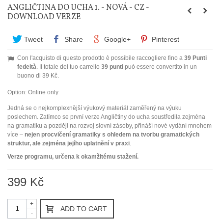
ANGLIČTINA DO UCHA 1. - NOVÁ - CZ -
DOWNLOAD VERZE
Tweet
Share
Google+
Pinterest
Con l'acquisto di questo prodotto è possibile raccogliere fino a
39
Punti
fedeltà
. Il totale del tuo carrello
39
punti
può essere convertito in un
buono di
39 Kč
.
Option:
Online only
Jedná se o nejkomplexnější výukový materiál zaměřený na výuku
poslechem. Zatímco se první verze Angličtiny do ucha soustředila zejména
na gramatiku a později na rozvoj slovní zásoby, přináší nové vydání mnohem
více –
nejen procvičení gramatiky s ohledem na tvorbu gramatických
struktur, ale zejména jejího uplatnění v praxi
.
Verze programu, určena k okamžitému stažení.
399 Kč
+
ADD TO CART
-