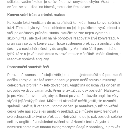
učitele a vaším úkolem je správně opravit úmyslnou chybu. Všechna
cvičení se soustředí na hlavní gramatické téma lekce.
Konverzační fráze a trénink reakce
Ke každé lekci Angličtiny do ucha přísluší konkrétní téma konverzačních
frází. Témata byla vybrána s ohledem na jejich praktickou využitelnost a
vaši pokročilost v průběhu studia. Naučíte se zde nejen vybranou
skupinu frází, ale také jak na ně pohotově reagovat v živé konverzaci. V
první části se učíte konverzační fráze systémem překladu z angličtiny do
češtiny a následně z češtiny do angličtiny. Ve druhé části posloucháte
tytéž fráze a je vám nabídnuta vzorová reakce v češtině. Vaším úkolem je
reagovat správně anglicky.
Porozumění souvislé řeči
Porozumět samostatně stojící větě je mnohem jednodušší než porozumět
delšímu projevu. Každá lekce obsahuje jeden delší souvisle mluvený
celek právě pro trénink této dovednosti. Angličtina do ucha vás cvičením
provede ve dvou variantách. První je tzv. „Zrcadlový poslech“. Nahrávka
je pro vás připravena tak, abyste ihned po zaznění každé anglické věty
slyšeli její český překlad. Můžete si okamžitě ověřit, jestli jste rozuměli
správně. Složitější variantou tohoto cvičení je nahrávka, v níž po každé
české větě následuje její anglický překlad. Zde můžete navíc trénovat i
své schopnosti aktivního překladu. Nejvyšší metou je pak poslech celého
celku v angličtině a následně cvičení s otázkami k textu. Abyste si
nemuseli pamatovat mnoho faktografických údajů z nahrávky, je pro vás