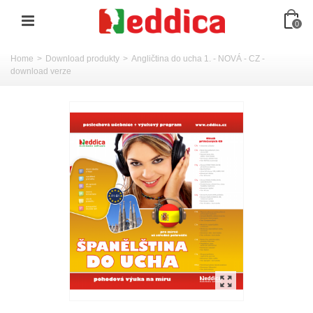
0
Home
>
Download produkty
>
Angličtina do ucha 1. - NOVÁ - CZ -
download verze