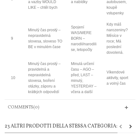
a vazby WOULD
a nabídky
autobusem,
LIKE – chtěl bych
koupě
vstupenky
Kdy máš
Spojení
Minulý čas prostý –
narozeniny?
WAS/WERE
nepravidelná
Měsíce v
9
BORN –
slovesa, sloveso TO
roce; Má
narodil/narodili
BE v minulém čase
poslední
se, letopočty
dovolená.
Minulý čas prostý –
Minulá určení
pravidelná a
času – AGO –
Víkendové
nepravidelná
před, LAST –
10
aktivity, sport
slovesa, tvoření
minulý,
a volný čas
otázky, záporu a
YESTERDAY –
krátkých odpovědí
včera a další
COMMENTS(0)
23 ALTRI PRODOTTI DELLA STESSA CATEGORIA: