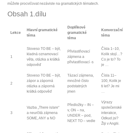
můžete procvičovat nezávisle na gramatických tématech.
Obsah 1.dílu
Doplňkové
Hlavní gramatické
Konverzační
Lekce
gramatické
téma
téma
téma
Sloveso TO BE – být,
Čísla 1–10,
Přivlastňovací
kladná oznamovací
Kolik stojí…?
1
zájmena a
věta, otázka a krátká
Co je to? To
přivlastňovací -s
odpověď
je …
Sloveso TO BE – být,
Tázací zájmena,
Čísla 11–
zápor a záporná
množné číslo
100, Kolik je
2
otázka a záporná
podstatných
ti let? Je mi
krátká odpověď
jmen
…
Výrazy
Předložky – IN –
Vazba „There is/are“
společenské
v, ON – na,
3
a neurčitá zájmena
interakce,
UNDER – pod,
SOME, ANY a NO
Odkud jsi?
NEXT TO – vedle
Žiji v Anglii.