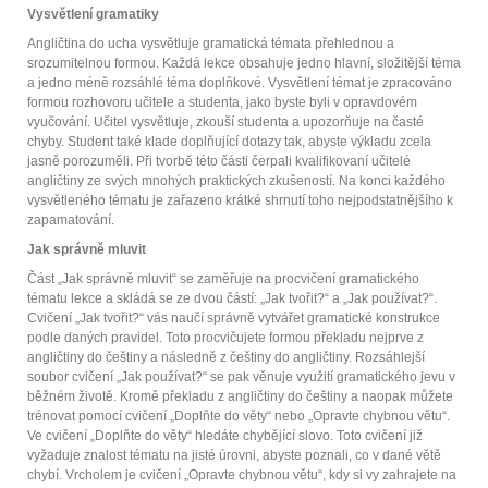
Vysvětlení gramatiky
Angličtina do ucha vysvětluje gramatická témata přehlednou a
srozumitelnou formou. Každá lekce obsahuje jedno hlavní, složitější téma
a jedno méně rozsáhlé téma doplňkové. Vysvětlení témat je zpracováno
formou rozhovoru učitele a studenta, jako byste byli v opravdovém
vyučování. Učitel vysvětluje, zkouší studenta a upozorňuje na časté
chyby. Student také klade doplňující dotazy tak, abyste výkladu zcela
jasně porozuměli. Při tvorbě této části čerpali kvalifikovaní učitelé
angličtiny ze svých mnohých praktických zkušeností. Na konci každého
vysvětleného tématu je zařazeno krátké shrnutí toho nejpodstatnějšího k
zapamatování.
Jak správně mluvit
Část „Jak správně mluvit“ se zaměřuje na procvičení gramatického
tématu lekce a skládá se ze dvou částí: „Jak tvořit?“ a „Jak používat?“.
Cvičení „Jak tvořit?“ vás naučí správně vytvářet gramatické konstrukce
podle daných pravidel. Toto procvičujete formou překladu nejprve z
angličtiny do češtiny a následně z češtiny do angličtiny. Rozsáhlejší
soubor cvičení „Jak používat?“ se pak věnuje využití gramatického jevu v
běžném životě. Kromě překladu z angličtiny do češtiny a naopak můžete
trénovat pomocí cvičení „Doplňte do věty“ nebo „Opravte chybnou větu“.
Ve cvičení „Doplňte do věty“ hledáte chybějící slovo. Toto cvičení již
vyžaduje znalost tématu na jisté úrovni, abyste poznali, co v dané větě
chybí. Vrcholem je cvičení „Opravte chybnou větu“, kdy si vy zahrajete na