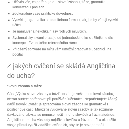
Učí vás vše, co potřebujete – slovní zásobu, fráze, gramatiku,
konverzaci i poslech.
Zdokonaluje vaše praktické dovednosti.
Vysvětluje gramatiku srozumitelnou formou, tak, jak by vám ji vysvětlil
učitel.
Je namluvena několika hlasy rodilých mluvčích.
Systematicky s vámi pracuje od jednoduššího ke složitějšímu dle
koncepce Evropského referenčního rámce.
Přiložený software na míru vám umožní pracovat s učebnicí i na
počítači.
Z jakých cvičení se skládá Angličtina
do ucha?
Slovní zásoba a fráze
Část „Výuka slovní zásoby a frází“ obsahuje veškerou slovní zásobu,
kterou budete potřebovat při používání učebnice. Nepotřebujete žádný
další slovník. Zvlášť je zpracována slovní zásoba ke gramatické i
poslechové části. Množství vyučované slovní zásoby je tak rozumně
dávkováno, abyste se nemuseli učit mnoho slovíček a frází najednou.
Angličtina do ucha vás tedy nejdříve slovíčka a fráze naučí a okamžitě
vás je přinutí využít v dalších cvičeních, abyste je nezapomněli.