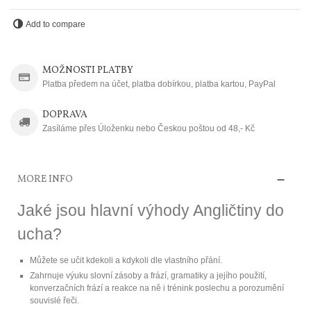
Add to compare
MOŽNOSTI PLATBY
Platba předem na účet, platba dobírkou, platba kartou, PayPal
DOPRAVA
Zasíláme přes Úloženku nebo Českou poštou od 48,- Kč
MORE INFO
Jaké jsou hlavní výhody Angličtiny do
ucha?
Můžete se učit kdekoli a kdykoli dle vlastního přání.
Zahrnuje výuku slovní zásoby a frází, gramatiky a jejího použití,
konverzačních frází a reakce na ně i trénink poslechu a porozumění
souvislé řeči.